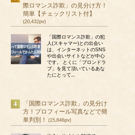
際ロマンス詐欺」の見分け方！
簡単【チェックリスト付】
(20,432pv)
「国際ロマンス詐欺」の犯
人(スキャマー)との出会い
は、インターネットのSNS
や出会いサイトなどが中心
です。 とくに「ブロンドラ
ブ」を見て頂いているあな
たにとって...
「国際ロマンス詐欺」の見分け
方！プロフィール写真などで簡
単判別！
(15,846pv)