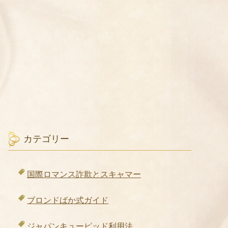
カテゴリー
国際ロマンス詐欺とスキャマー
ブロンドばか式ガイド
ジャパンキューピッド利用法