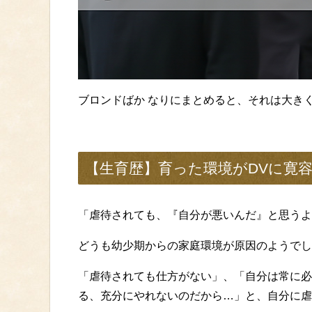
ブロンドばか なりにまとめると、それは大き
【生育歴】育った環境がDVに寛
「虐待されても、『自分が悪いんだ』と思うよ
どうも幼少期からの家庭環境が原因のようでし
「虐待されても仕方がない」、「自分は常に必
る、充分にやれないのだから…」と、自分に虐