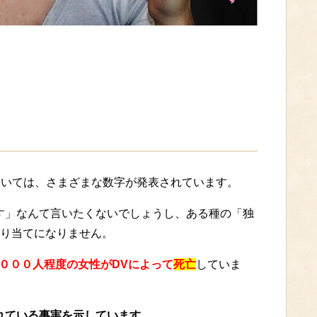
については、さまざまな数字が発表されています。
す」なんて言いたくないでしょうし、ある種の「独
り当てになりません。
０００人程度の女性がDVによって
死亡
していま
れている事実を示しています。