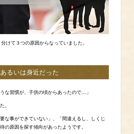
く分けて３つの原因からなっていました。
容あるいは身近だった
うな習慣が、子供の頃からあったので…」
た。
要な事ができていない」、「間違えるし、しくじ
待の原因を探す傾向があったようです。