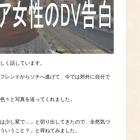
しく話しています。
フレンドからソチへ逃げて、今では郊外に自分で
色々と写真を送ってくれました。
は少し変で…」と切り出してきたので、全然気づ
ういうこと？」と尋ねてみました。