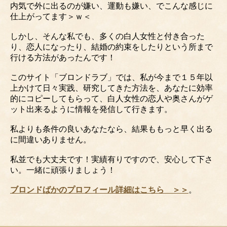
内気で外に出るのが嫌い、運動も嫌い、でこんな感じに
仕上がってます＞ｗ＜
しかし、そんな私でも、多くの白人女性と付き合った
り、恋人になったり、結婚の約束をしたりという所まで
行ける方法があったんです！
このサイト「ブロンドラブ」では、私が今まで１５年以
上かけて日々実践、研究してきた方法を、あなたに効率
的にコピーしてもらって、白人女性の恋人や奥さんがゲ
ット出来るように情報を発信して行きます。
私よりも条件の良いあなたなら、結果ももっと早く出る
に間違いありません。
私並でも大丈夫です！実績有りですので、安心して下さ
い。一緒に頑張りましょう！
ブロンドばかのプロフィール詳細はこちら ＞＞
。