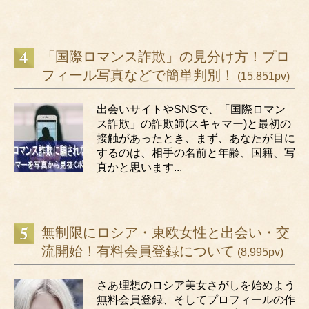
「国際ロマンス詐欺」の見分け方！プロ
フィール写真などで簡単判別！
(15,851pv)
出会いサイトやSNSで、「国際ロマン
ス詐欺」の詐欺師(スキャマー)と最初の
接触があったとき、まず、あなたが目に
するのは、相手の名前と年齢、国籍、写
真かと思います...
無制限にロシア・東欧女性と出会い・交
流開始！有料会員登録について
(8,995pv)
さあ理想のロシア美女さがしを始めよう
無料会員登録、そしてプロフィールの作