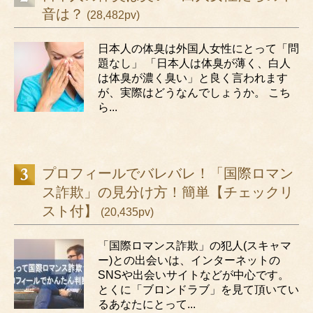
音は？
(28,482pv)
日本人の体臭は外国人女性にとって「問
題なし」 「日本人は体臭が薄く、白人
は体臭が濃く臭い」と良く言われます
が、実際はどうなんでしょうか。 こち
ら...
プロフィールでバレバレ！「国際ロマン
ス詐欺」の見分け方！簡単【チェックリ
スト付】
(20,435pv)
「国際ロマンス詐欺」の犯人(スキャマ
ー)との出会いは、インターネットの
SNSや出会いサイトなどが中心です。
とくに「ブロンドラブ」を見て頂いてい
るあなたにとって...