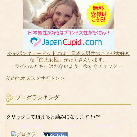
ジャパンキューピッドには、日本人男性のことが大好き
な「白人女性」がたくさんいます。
ライバルたちに遅れないよう、今すぐチェック！
その他オススメサイト＞＞
ブログランキング
クリックして頂けると励みになります！(^^