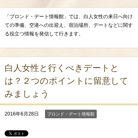
「ブロンド・デート情報館」では、白人女性の来日へ向け
ての準備、空港への出迎え、宿泊場所、デートなどに関す
る役立つ情報を発信して行きます。
白人女性と行くべきデートと
は？２つのポイントに留意して
みましょう
2016年6月28日
ブロンド・デート情報館