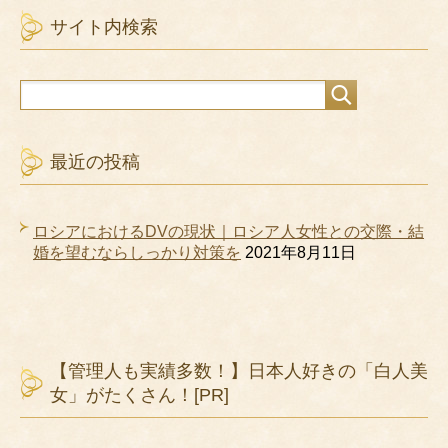
サイト内検索
最近の投稿
ロシアにおけるDVの現状｜ロシア人女性との交際・結
婚を望むならしっかり対策を
2021年8月11日
【管理人も実績多数！】日本人好きの「白人美
女」がたくさん！[PR]