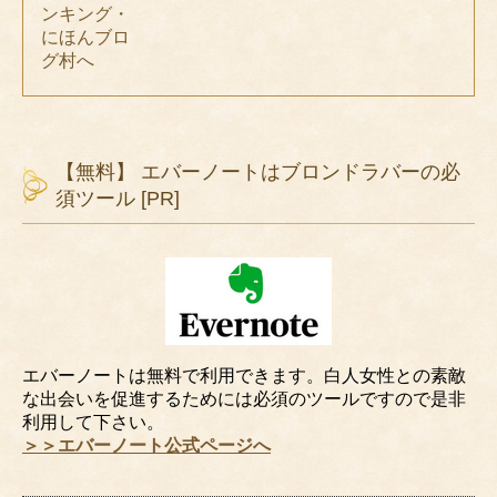
【無料】 エバーノートはブロンドラバーの必
須ツール [PR]
エバーノートは無料で利用できます。白人女性との素敵
な出会いを促進するためには必須のツールですので是非
利用して下さい。
＞＞エバーノート公式ページへ