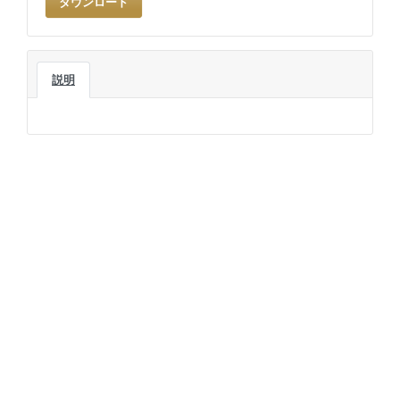
ダウンロード
説明