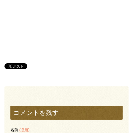
コメントを残す
名前
(必須)