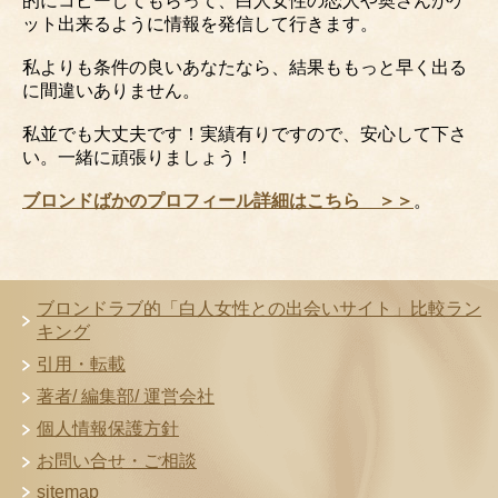
的にコピーしてもらって、白人女性の恋人や奥さんがゲ
ット出来るように情報を発信して行きます。
私よりも条件の良いあなたなら、結果ももっと早く出る
に間違いありません。
私並でも大丈夫です！実績有りですので、安心して下さ
い。一緒に頑張りましょう！
ブロンドばかのプロフィール詳細はこちら ＞＞
。
ブロンドラブ的「白人女性との出会いサイト」比較ラン
キング
引用・転載
著者/ 編集部/ 運営会社
個人情報保護方針
お問い合せ・ご相談
sitemap