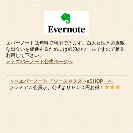
エバーノートは無料で利用できます。白人女性との素敵
な出会いを促進するためには必須のツールですので是非
利用して下さい。
＞＞エバーノート公式ページへ
＞＞エバーノート 「ソースネクストeSHOP」へ
プレミアム会員が、公式より９００円お得！