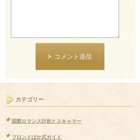
コメント送信
カテゴリー
国際ロマンス詐欺とスキャマー
ブロンドばか式ガイド