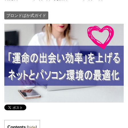
ブロンドばか式ガイド
Contents
[
hide
]