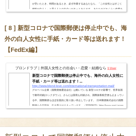
が空いたとき、時間があるとき、必ず作業するあなたなら、「この女性とはすごく
相性が合う！」と思う人との出会いがきっとあります。 あなたがどれくらい作業を
しているのか いくつの出会いサイトを利用しているのか 適切なサイトなのか あなた
の理想はどのような女性か あなた自身のスペックはどうかなど、さまざまな要素に
よって「ピッタリマッチング」の確率は全く違ってき...
[ 8 ] 新型コロナで国際郵便は停止中でも、海
外の白人女性に手紙・カード等は送れます！
【FedEx編】
ブロンドラブ｜外国人女性との出会い・恋愛・結婚なら
1 User
新型コロナで国際郵便は停止中でも、海外の白人女性に
手紙・カード等は送れます！...
http://www.blond-love.com/international-transportation-mail/
グローバル企業（国際貨物運送会社）は動いている 新型コロナの影響で、世界各国
で都市封鎖(ロックダウン)、さらには国境も封鎖され、国際旅客航空便も止まってい
る中、国際郵便もほぼ全面的に取り扱い停止しています。 日本郵便株式会社の国際
郵便も今日現在、引き受けが止まっています。（2020/06/15）https://www.post.japanp
ost.jp/int/index.html(※船便は引き受けていますが、おおよそ1-2ヶ月以上かかるので
ここでは割愛します） 海外の白人女性に 自筆の手紙を送りたい バースデーカード
を送りたい 小さなプレゼントを贈りたい...