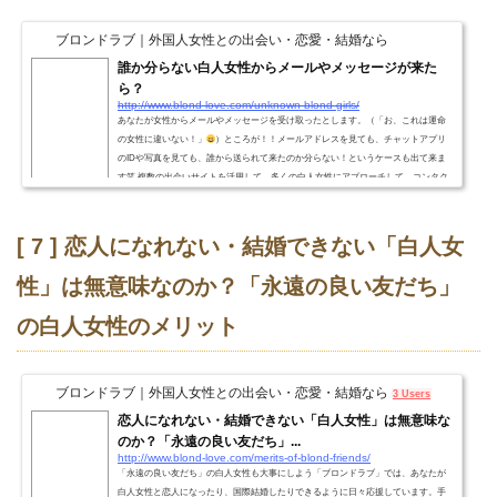
ブロンドラブ｜外国人女性との出会い・恋愛・結婚なら
誰か分らない白人女性からメールやメッセージが来た
ら？
http://www.blond-love.com/unknown-blond-girls/
あなたが女性からメールやメッセージを受け取ったとします。（「お、これは運命
の女性に違いない！」
）ところが！！メールアドレスを見ても、チャットアプリ
のIDや写真を見ても、誰から送られて来たのか分らない！というケースも出て来ま
す笑 複数の出会いサイトを活用して、多くの白人女性にアプローチして、コンタク
トを取り合っていると、頻繁に起こることです（^^;そんな時はどうしたらいいでし
ょうか。まさか、「あのメール、あなたですか？」なんてサイトで聞けませんよね
汗 差出人の白人女性がだれか不明の場合ド...
[ 7 ] 恋人になれない・結婚できない「白人女
性」は無意味なのか？「永遠の良い友だち」
の白人女性のメリット
ブロンドラブ｜外国人女性との出会い・恋愛・結婚なら
3 Users
恋人になれない・結婚できない「白人女性」は無意味な
のか？「永遠の良い友だち」...
http://www.blond-love.com/merits-of-blond-friends/
「永遠の良い友だち」の白人女性も大事にしよう「ブロンドラブ」では、あなたが
白人女性と恋人になったり、国際結婚したりできるように日々応援しています。手