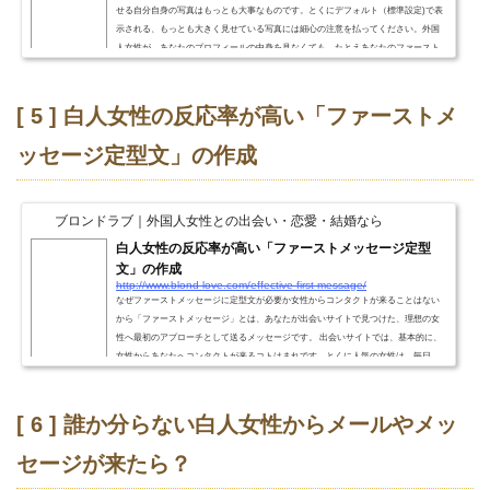
せる自分自身の写真はもっとも大事なものです。とくにデフォルト（標準設定)で表
示される、もっとも大きく見せている写真には細心の注意を払ってください。外国
人女性が、あなたのプロフィールの中身を見なくても、たとえあなたのファースト
メッセージに目を通さなくても、必ずチェックされるのがこの写真となります。写
真しだいで外国人女性から返事が来るかどうか決まるあなたがどんな人か興味を持
った外国人女性が、必ず、そして、まずするのが、あなた...
[ 5 ] 白人女性の反応率が高い「ファーストメ
ッセージ定型文」の作成
ブロンドラブ｜外国人女性との出会い・恋愛・結婚なら
白人女性の反応率が高い「ファーストメッセージ定型
文」の作成
http://www.blond-love.com/effective-first-message/
なぜファーストメッセージに定型文が必要か女性からコンタクトが来ることはない
から「ファーストメッセージ」とは、あなたが出会いサイトで見つけた、理想の女
性へ最初のアプローチとして送るメッセージです。 出会いサイトでは、基本的に、
女性からあなたへコンタクトが来るコトはまれです。とくに人気の女性は、毎日、
数十～数百のメッセージを男性会員から受けとります。 それらのタイトルや送信者
の顔写真、名前と年齢、国籍をざざっと見るだけでぐったりです笑 ですから、女性
会員が自分からサイトで検索して、気...
[ 6 ] 誰か分らない白人女性からメールやメッ
セージが来たら？