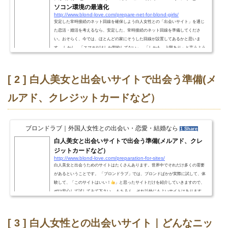
ソコン環境の最適化
http://www.blond-love.com/prepare-net-for-blond-girls/
安定した常時接続のネット回線を確保しよう白人女性との「出会いサイト」を通じ
た恋活・婚活を考えるなら、安定した、常時接続のネット回線を準備してくださ
い。おそらく、今では、ほとんどの家にそうした回線が設置してあるかと思いま
す。 しかし、「スマホだけしか契約してない」、「しかも、上限あり」と言うよう
な場合、少し不利になるかも知れません。 ブロンドばか式では、出会った後の「安
定化の段階」で、「ビデオチャット」をお願いしています。ビデオチャットを利用
すると、相手のことが一気によく分るようになり...
[ 2 ] 白人美女と出会いサイトで出会う準備(メ
ルアド、クレジットカードなど）
ブロンドラブ｜外国人女性との出会い・恋愛・結婚なら
1 Share
白人美女と出会いサイトで出会う準備(メルアド、クレ
ジットカードなど）
http://www.blond-love.com/preparation-for-sites/
白人美女と出会うためのサイトはたくさんあります。世界中でそれだけ多くの需要
があるということです。 「ブロンドラブ」では、ブロンドばかが実際に試して、体
験して、「このサイトはいい！
」と思ったサイトだけを紹介していきますので、
ぜひ安心して試してみて下さい。 もちろん、それ以外にもよいサイトはあります。
「ブロンドラブ」で紹介しているサイト以外にも、「もっと多くのサイトを試して
みたい！」とあなたが思われたら、それも新しいキッカケになるかも知れませ
ん。 その際は、ぜひ、別記する留意...
[ 3 ] 白人女性との出会いサイト｜どんなニッ