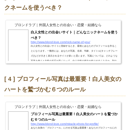
クネームを使うべき？
ブロンドラブ｜外国人女性との出会い・恋愛・結婚なら
白人女性との出会いサイト｜どんなニックネームを使う
べき？
http://www.blond-love.com/nick-name-of-you/
白人女性との出会いサイトに登録するとき、最初にあなたのプロフィールを作るこ
とになります。一般的には、あなたの写真、名前、年齢、タイトル(キャッチフレー
ズ)などが大きく表示されるサイトが多いと思います。写真については、どのような
写真を使うと女性の反応が高くなって、白人女性の彼女が作りやすくなるか、別の
ページにて説明していますので、そちらを参考にしてみて下さい。http://www.blond-l
ove.com/miracle-photo-for-profile/ ここでは、「名前(ニックネーム)」の付け方につい
て、解説したいと思います。 英...
[ 4 ] プロフィール写真は最重要！白人美女の
ハートを鷲づかむ６つのルール
ブロンドラブ｜外国人女性との出会い・恋愛・結婚なら
プロフィール写真は最重要！白人美女のハートを鷲づか
む６つのルール
http://www.blond-love.com/miracle-photo-for-profile/
あなた自身の「プロフィール」にのせる写真は最重要！あなたのプロフィールにの