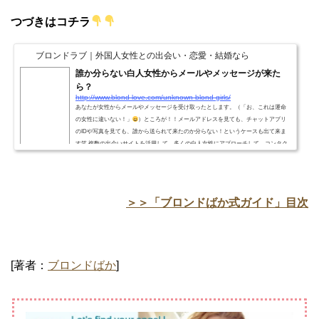
つづきはコチラ
ブロンドラブ｜外国人女性との出会い・恋愛・結婚なら
誰か分らない白人女性からメールやメッセージが来た
ら？
http://www.blond-love.com/unknown-blond-girls/
あなたが女性からメールやメッセージを受け取ったとします。（「お、これは運命
の女性に違いない！」
）ところが！！メールアドレスを見ても、チャットアプリ
のIDや写真を見ても、誰から送られて来たのか分らない！というケースも出て来ま
す笑 複数の出会いサイトを活用して、多くの白人女性にアプローチして、コンタク
トを取り合っていると、頻繁に起こることです（^^;そんな時はどうしたらいいでし
ょうか。まさか、「あのメール、あなたですか？」なんてサイトで聞けませんよね
汗 差出人の白人女性がだれか不明の場合ド...
＞＞「ブロンドばか式ガイド」目次
[著者：
ブロンドばか
]