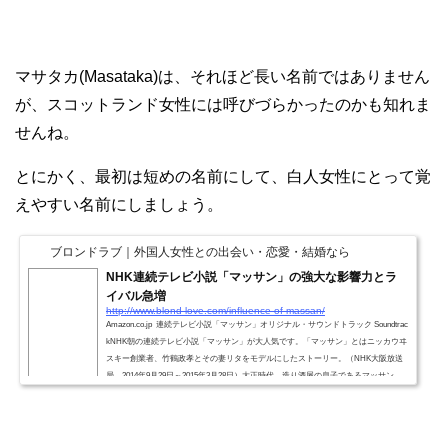
マサタカ(Masataka)は、それほど長い名前ではありません
が、スコットランド女性には呼びづらかったのかも知れま
せんね。
とにかく、最初は短めの名前にして、白人女性にとって覚
えやすい名前にしましょう。
ブロンドラブ｜外国人女性との出会い・恋愛・結婚なら
NHK連続テレビ小説「マッサン」の強大な影響力とラ
イバル急増
http://www.blond-love.com/influence-of-massan/
Amazon.co.jp 連続テレビ小説「マッサン」オリジナル・サウンドトラック Soundtrac
kNHK朝の連続テレビ小説「マッサン」が大人気です。「マッサン」とはニッカウヰ
スキー創業者、竹鶴政孝とその妻リタをモデルにしたストーリー。（NHK大阪放送
局 2014年9月29日～2015年3月28日）大正時代、造り酒屋の息子であるマッサン
は、単身スコットランドへ、ウィスキーづくりを学びに留学する。そこで出会った
スコットランド人女性、エリーと恋に落ちて、国際結婚した２人は、半ば駆け落ち
のように日本へ戻ってくる。マッサンとエリーは、第二次...