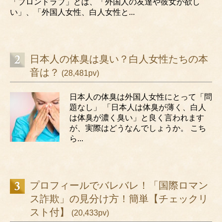
「ブロンドラブ」とは、「外国人の友達や彼女が欲し
い」、「外国人女性、白人女性と...
日本人の体臭は臭い？白人女性たちの本
音は？
(28,481pv)
日本人の体臭は外国人女性にとって「問
題なし」 「日本人は体臭が薄く、白人
は体臭が濃く臭い」と良く言われます
が、実際はどうなんでしょうか。 こち
ら...
プロフィールでバレバレ！「国際ロマン
ス詐欺」の見分け方！簡単【チェックリ
スト付】
(20,433pv)