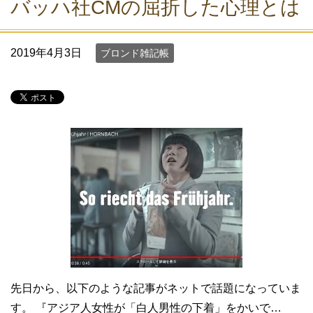
バッハ社CMの屈折した心理とは
2019年4月3日
ブロンド雑記帳
先日から、以下のような記事がネットで話題になっていま
す。 『アジア人女性が「白人男性の下着」をかいで…