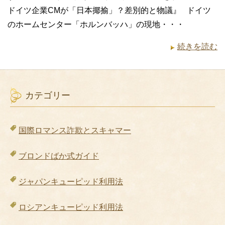
ドイツ企業CMが「日本揶揄」？差別的と物議』 ドイツ
のホームセンター「ホルンバッハ」の現地・・・
続きを読む
カテゴリー
国際ロマンス詐欺とスキャマー
ブロンドばか式ガイド
ジャパンキューピッド利用法
ロシアンキューピッド利用法