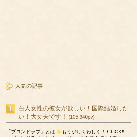
人気の記事
白人女性の彼女が欲しい！国際結婚した
い！大丈夫です！
(105,340pv)
「ブロンドラブ」とは
もう少しくわしく！ CLICK!!