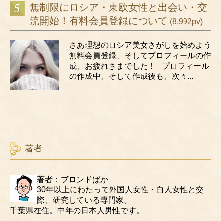
無制限にロシア・東欧女性と出会い・交
流開始！有料会員登録について
(8,992pv)
さあ理想のロシア美女さがしを始めよう
無料会員登録、そしてプロフィールの作
成、お疲れさまでした！ プロフィール
の作成中、そして作成後も、次々...
著者
著者：ブロンドばか
30年以上にわたって外国人女性・白人女性と交
際、研究している専門家。
千葉県在住。中年の日本人男性です。