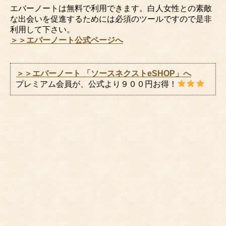
エバーノートは無料で利用できます。白人女性との素敵
な出会いを促進するためには必須のツールですので是非
利用して下さい。
＞＞エバーノート公式ページへ
＞＞エバーノート 「ソースネクストeSHOP」へ
プレミアム会員が、公式より９００円お得！