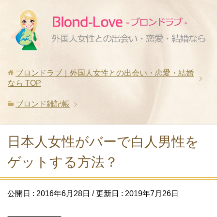
ブロンドラブ｜外国人女性との出会い・恋愛・結婚
なら
TOP
ブロンド雑記帳
日本人女性がバーで白人男性を
ゲットする方法？
公開日 :
2016年6月28日
/ 更新日 :
2019年7月26日