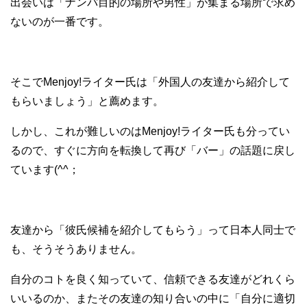
出会いは「ナンパ目的の場所や男性」が集まる場所で求め
ないのが一番です。
そこでMenjoy!ライター氏は「外国人の友達から紹介して
もらいましょう」と薦めます。
しかし、これが難しいのはMenjoy!ライター氏も分ってい
るので、すぐに方向を転換して再び「バー」の話題に戻し
ています(^^；
友達から「彼氏候補を紹介してもらう」って日本人同士で
も、そうそうありません。
自分のコトを良く知っていて、信頼できる友達がどれくら
いいるのか、またその友達の知り合いの中に「自分に適切