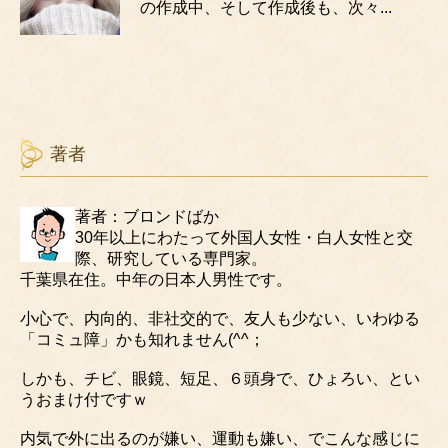
の作成中、そして作成後も、次々...
著者
著者：ブロンドばか
30年以上にわたって外国人女性・白人女性と交
際、研究している専門家。
千葉県在住。中年の日本人男性です。
小心で、内向的、非社交的で、友人も少ない、いわゆる
「コミュ障」かも知れません(^^；
しかも、チビ、眼鏡、短足、６頭身で、ひょろい、とい
うおまけ付ですｗ
内気で外に出るのが嫌い、運動も嫌い、でこんな感じに