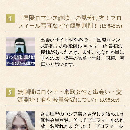
「国際ロマンス詐欺」の見分け方！プロ
フィール写真などで簡単判別！
(15,845pv)
出会いサイトやSNSで、「国際ロマン
ス詐欺」の詐欺師(スキャマー)と最初の
接触があったとき、まず、あなたが目に
するのは、相手の名前と年齢、国籍、写
真かと思います...
無制限にロシア・東欧女性と出会い・交
流開始！有料会員登録について
(8,985pv)
さあ理想のロシア美女さがしを始めよう
無料会員登録、そしてプロフィールの作
成、お疲れさまでした！ プロフィール