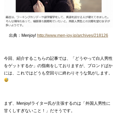
出典：Menjoy!
http://www.men-joy.jp/archives/218126
今回、紹介するこちらの記事では、「どうやって白人男性
をゲットするか」の指南をしておりますが、ブロンドばか
には、これではどうも空回りに終わりそうな気がします。
まず、Menjoy!ライター氏が主張するのは「外国人男性に
甘くしすぎないこと！」だそうです。