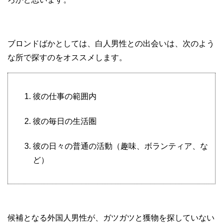
ブロンドばかとしては、白人男性との出会いは、次のよう
な所で探すのをオススメします。
彼の仕事の範囲内
彼の毎日の生活圏
彼の日々の普通の活動（趣味、ボランティア、な
ど）
候補となる外国人男性が、ガツガツと獲物を探していない