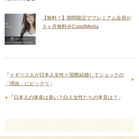
【無料！】期間限定でプレミアム会員が
３ヶ月無料＠CupidMedia
「
イギリス人が日本人女性と国際結婚してショックの
「理由」にビックリ
」
「
日本人の体臭は臭い？白人女性たちの本音は？
」