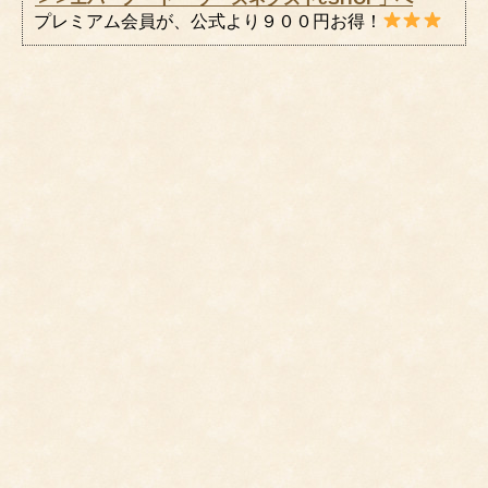
プレミアム会員が、公式より９００円お得！