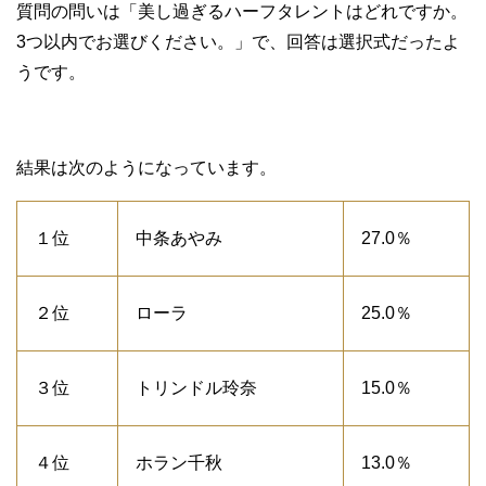
質問の問いは「美し過ぎるハーフタレントはどれですか。
3つ以内でお選びください。」で、回答は選択式だったよ
うです。
結果は次のようになっています。
１位
中条あやみ
27.0％
２位
ローラ
25.0％
３位
トリンドル玲奈
15.0％
４位
ホラン千秋
13.0％