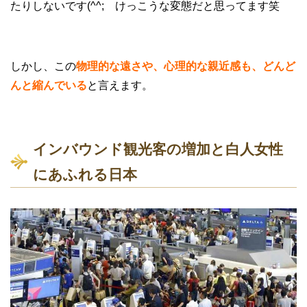
たりしないです(^^; けっこうな変態だと思ってます笑
しかし、この
物理的な遠さや、心理的な親近感も、どんど
んと縮んでいる
と言えます。
インバウンド観光客の増加と白人女性
にあふれる日本