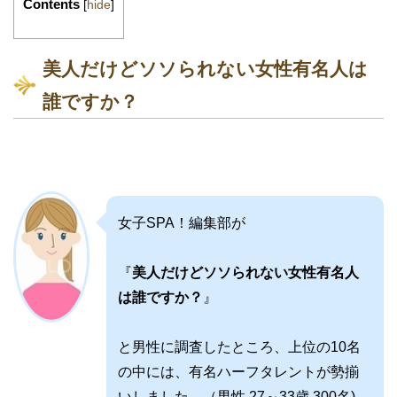
Contents
[
hide
]
美人だけどソソられない女性有名人は
誰ですか？
女子SPA！編集部が
『
美人だけどソソられない女性有名人
は誰ですか？
』
と男性に調査したところ、上位の10名
の中には、有名ハーフタレントが勢揃
いしました。（男性 27～33歳 300名)