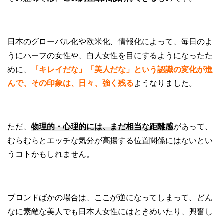
日本のグローバル化や欧米化、情報化によって、毎日のよ
うにハーフの女性や、白人女性を目にするようになったた
めに、
「キレイだな」「美人だな」という認識の変化が進
んで、その印象は、日々、強く残る
ようなりました。
ただ、
物理的・心理的には、まだ相当な距離感
があって、
むらむらとエッチな気分が高揚する位置関係にはないとい
うコトかもしれません。
ブロンドばかの場合は、ここが逆になってしまって、どん
なに素敵な美人でも日本人女性にはときめいたり、興奮し