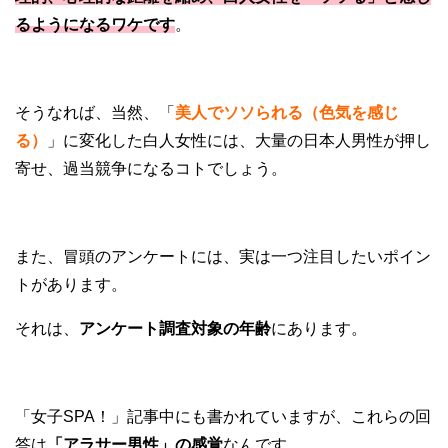
るようになるワケです
。
そうなれば、当然、「
美人でソソられる（色気を感じ
る）
」に変化した白人女性には、大量の日本人男性が押し
寄せ、過当競争になるコトでしょう。
また、冒頭のアンケートには、実は一つ注目したいポイン
トがあります。
それは、
アンケート調査対象の年齢
にあります。
「女子SPA！」記事中にも書かれていますが、これらの回
答は
「アラサー男性」の感覚
なんです。