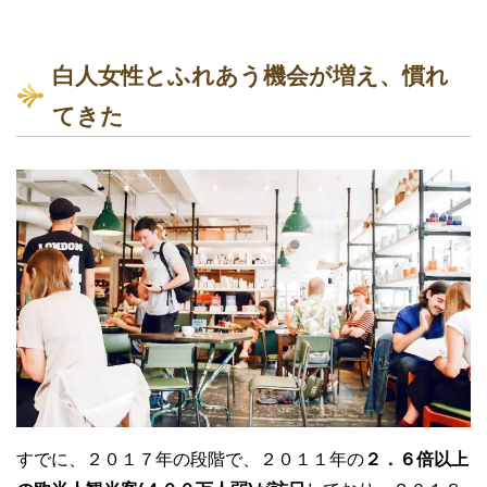
白人女性とふれあう機会が増え、慣れ
てきた
すでに、２０１７年の段階で、２０１１年の
２．６倍以上