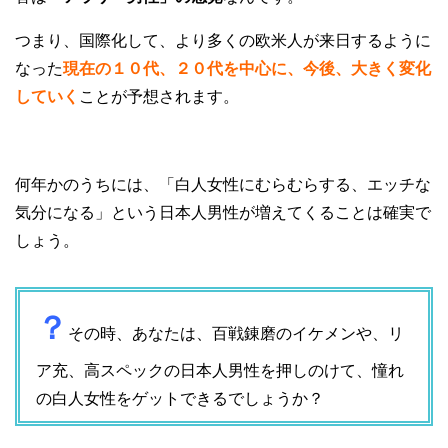
つまり、国際化して、より多くの欧米人が来日するように
なった
現在の１０代、２０代を中心に、今後、大きく変化
していく
ことが予想されます。
何年かのうちには、「白人女性にむらむらする、エッチな
気分になる」という日本人男性が増えてくることは確実で
しょう。
？
その時、あなたは、百戦錬磨のイケメンや、リ
ア充、高スペックの日本人男性を押しのけて、憧れ
の白人女性をゲットできるでしょうか？