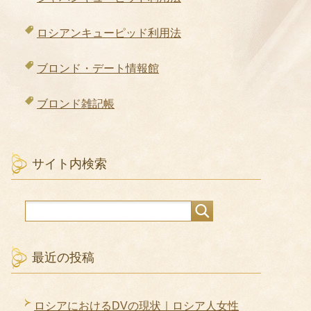
ロシアンキューピッド利用法
ブロンド・デート情報館
ブロンド雑記帳
サイト内検索
最近の投稿
ロシアにおけるDVの現状｜ロシア人女性