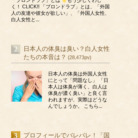
「ブロンドラブ」とは
もう少しくわし
く！ CLICK!! 「ブロンドラブ」とは、「外国
人の友達や彼女が欲しい」、「外国人女性、
白人女性と...
日本人の体臭は臭い？白人女性
たちの本音は？
(28,473pv)
日本人の体臭は外国人女性
にとって「問題なし」 「日
本人は体臭が薄く、白人は
体臭が濃く臭い」と良く言
われますが、実際はどうな
んでしょうか。 こちら...
プロフィールでバレバレ！「国