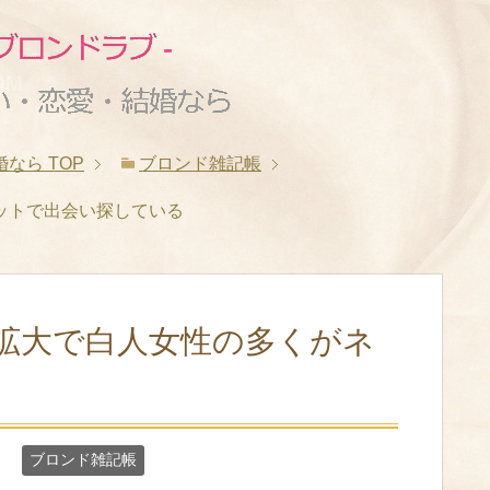
婚なら
TOP
ブロンド雑記帳
ットで出会い探している
拡大で白人女性の多くがネ
ブロンド雑記帳