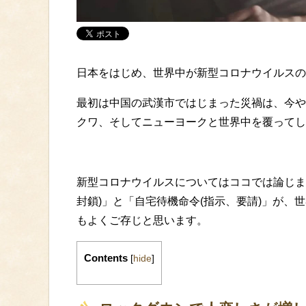
日本をはじめ、世界中が新型コロナウイルスの
最初は中国の武漢市ではじまった災禍は、今や
クワ、そしてニューヨークと世界中を覆ってし
新型コロナウイルスについてはココでは論じま
封鎖)」と「自宅待機命令(指示、要請)」が、
もよくご存じと思います。
Contents
[
hide
]