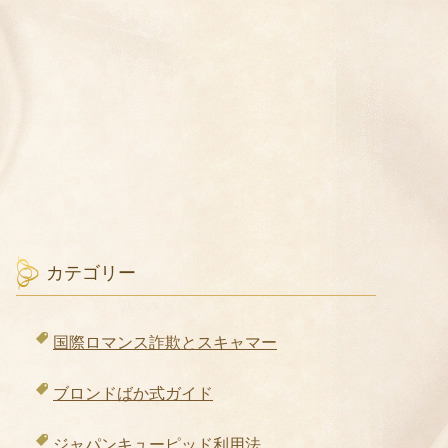
カテゴリー
国際ロマンス詐欺とスキャマー
ブロンドばか式ガイド
ジャパンキューピッド利用法